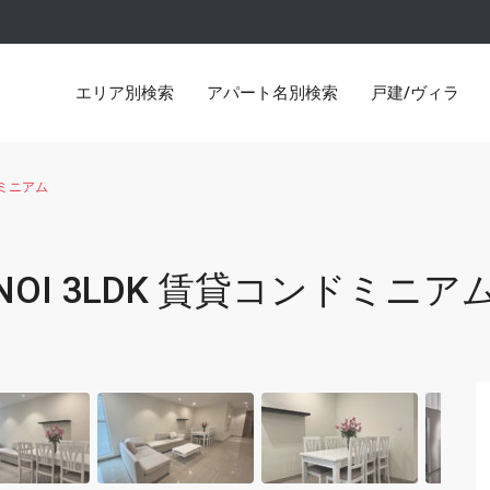
エリア別検索
アパート名別検索
戸建/ヴィラ
ンドミニアム
（ビンホームズ メトロポリス）
Lancaster Hanoi（ランカスター
ANOI 3LDK 賃貸コンドミニア
ンドシティー）Thuy Khue
D’Le Roi Soleil（ド・ル・ロ
ルデンウエストレイク）
Pacific Place （パシフィック
コンタワー）
Hoang Thanh Tower （ホア
（タイムズシティー パークヒル）
Water Mark （ウォーターマーク