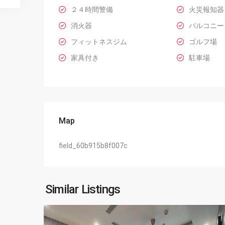
２４時間警備
火災報知器
消火器
バルコニー
フィットネスジム
ゴルフ場
家具付き
駐車場
Map
field_60b915b8f007c
Ciputra
Hanoi
,
Similar Listings
14
Hanoi