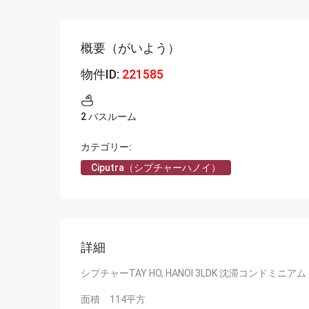
Vinhomes Royal City
Vinhomes Gardenia（
概要（がいよう）
Vinhomes Skylake (ビン
物件ID:
221585
2 バスルーム
カテゴリー:
Ciputra（シプチャーハノイ）
詳細
シプチャーTAY HO, HANOI 3LDK 沈滞コンドミニアム
面積 114平方