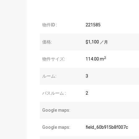
物件ID :
221585
価格:
$1,100
／月
2
物件サイズ:
114.00 m
ルーム:
3
バスルーム :
2
Google maps:
Google maps:
field_60b915b8f007c