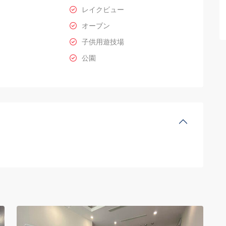
レイクビュー
オーブン
子供用遊技場
公園
Ciputra
Hanoi
,
16
Hanoi