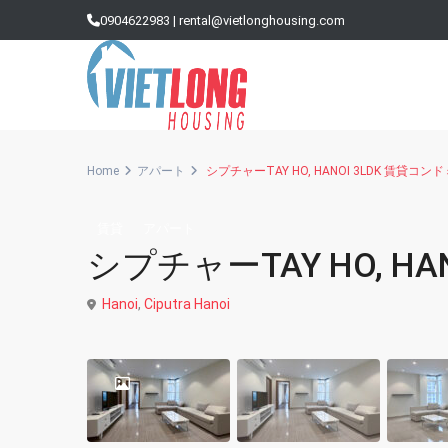
0904622983
|
rental@vietlonghousing.com
Home
アパート
シプチャーTAY HO, HANOI 3LDK 賃貸コ
賃貸
アパート
Vinhomes Metropolis
シプチャーTAY HO, H
Sun Grand City （サングラ
Hanoi
,
Ciputra Hanoi
Golden Westlake（ゴー
Hong Kong Tower（ホン
Times City Park Hill