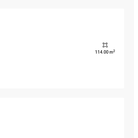
（ロイヤルシティー）
Sun Grand City （サングラン
Residence
ビンホームズガーデニア）
Indochina Plaza（インドチャ
ホームズ スカイレイク)
Discovery Complex （デ
2
114.00 m