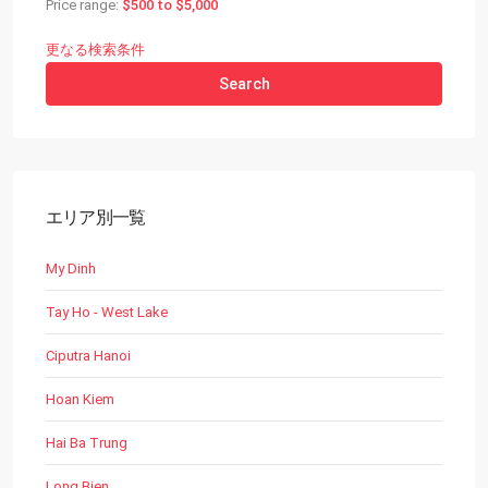
Price range:
$500 to $5,000
更なる検索条件
Search
エリア別一覧
My Dinh
Tay Ho - West Lake
Ciputra Hanoi
Hoan Kiem
Hai Ba Trung
Long Bien