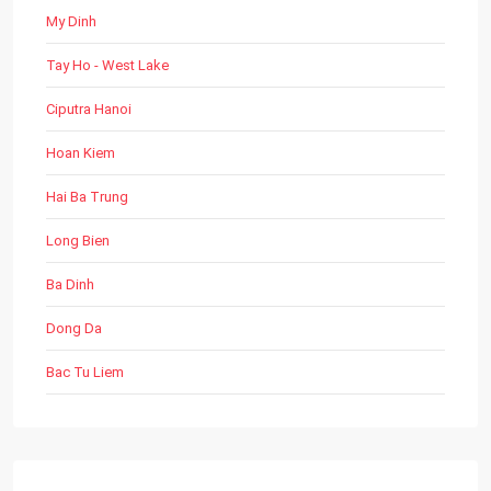
My Dinh
Tay Ho - West Lake
Ciputra Hanoi
Hoan Kiem
Hai Ba Trung
Long Bien
Ba Dinh
Dong Da
Bac Tu Liem