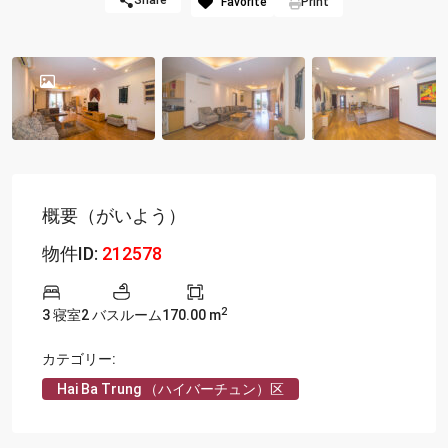
Share
Favorite
Print
概要（がいよう）
物件ID:
212578
2
3 寝室
2 バスルーム
170.00 m
カテゴリー:
Hai Ba Trung （ハイバーチュン）区