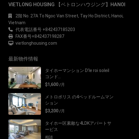
VIETLONG HOUSING 【ベトロンハウジング】HANOI
2階 No. 27A To Ngoc Van Street, Tay Ho District, Hanoi,
Vietnam
代表電話番号 +842437185203
FAX番号+842437198287
vietlonghousing.com
最新物件情報
タイホーマンション D’le roi soleil
コンド...
$1,600
/月
メトロポリス の4ベッドルームマン
ション
$3,200
/月
タイホー区素敵な4LDKアパートサ
ービス
相談