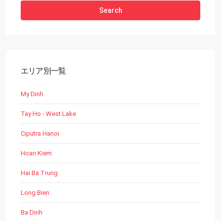
Search
エリア別一覧
My Dinh
Tay Ho - West Lake
Ciputra Hanoi
Hoan Kiem
Hai Ba Trung
Long Bien
Ba Dinh