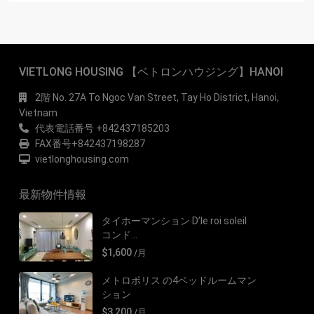
VIETLONG HOUSING 【ベトロンハウジング】HANOI
2階 No. 27A To Ngoc Van Street, Tay Ho District, Hanoi,
Vietnam
代表電話番号 +842437185203
FAX番号+842437198287
vietlonghousing.com
最新物件情報
タイホーマンション D’le roi soleil
コンド...
$1,600
/月
メトロポリス の4ベッドルームマン
ション
$3,200
/月