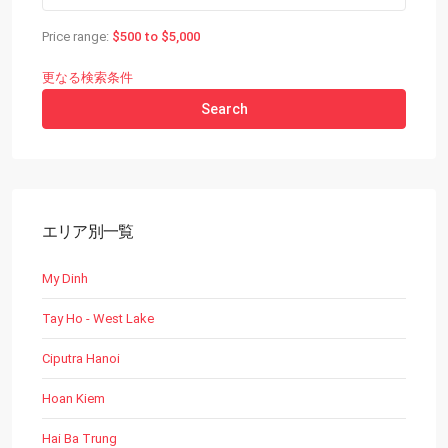
Price range:
$500 to $5,000
更なる検索条件
Search
エリア別一覧
My Dinh
Tay Ho - West Lake
Ciputra Hanoi
Hoan Kiem
Hai Ba Trung