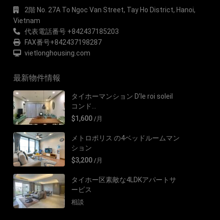
2階 No. 27A To Ngoc Van Street, Tay Ho District, Hanoi,
Vietnam
代表電話番号 +842437185203
FAX番号+842437198287
vietlonghousing.com
最新物件情報
タイホーマンション D’le roi soleil
コンド...
$1,600
/月
メトロポリス の4ベッドルームマン
ション
$3,200
/月
タイホー区素敵な4LDKアパートサ
ービス
相談