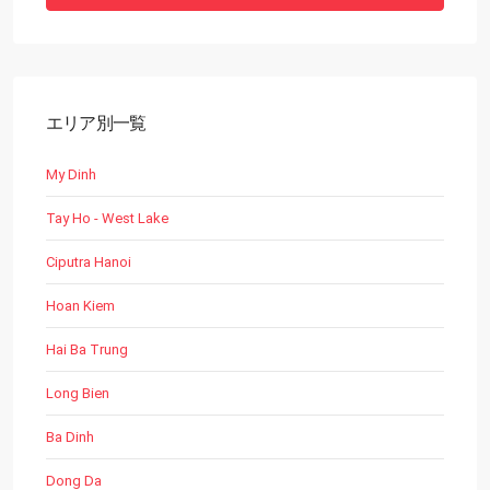
エリア別一覧
My Dinh
Tay Ho - West Lake
Ciputra Hanoi
Hoan Kiem
Hai Ba Trung
Long Bien
Ba Dinh
Dong Da