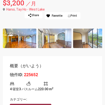
$3,200
／月
Hanoi
,
Tay Ho - West Lake
Share
Favorite
Print
概要（がいよう）
物件ID:
225652
2
4 寝室
3 バスルーム
220.00 m
カテゴリー: