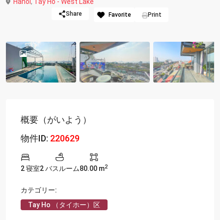
Hanoi
,
Tay Ho - West Lake
Share
Favorite
Print
概要（がいよう）
物件ID:
220629
2
2 寝室
2 バスルーム
80.00 m
カテゴリー:
Tay Ho （タイホー）区