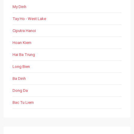
My Dinh
Tay Ho - West Lake
Ciputra Hanoi
Hoan Kiem
Hai Ba Trung
Long Bien
Ba Dinh
Dong Da
Bac Tu Liem