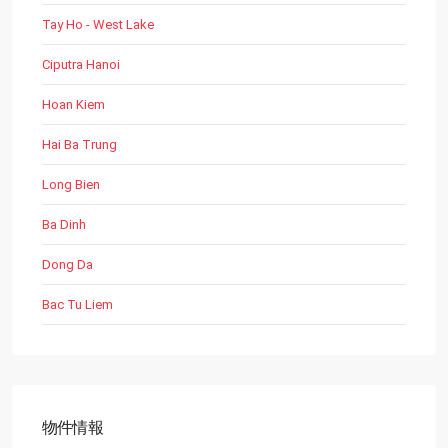
Tay Ho - West Lake
Ciputra Hanoi
Hoan Kiem
Hai Ba Trung
Long Bien
Ba Dinh
Dong Da
Bac Tu Liem
物件情報