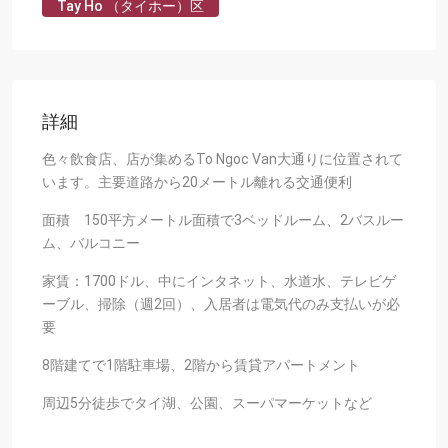
Tay Ho （タイホー）区
詳細
色々飲食店、店が集めるTo Ngoc Van大通りに位置されて
います。主要道路から20メートル離れる交通便利
面積 150平方メートル面積で3ベッドルーム、2バスルー
ム、バルコニー
家賃：1700ドル、中にインタネット、水道水、テレビゲ
ーブル、掃除（週2回）、入居者は電気代のみ支払いが必
要
8階建てで1階駐車場、2階から賃貸アパートメント
周辺5分徒歩でタイ湖、公園、スーパマーケットなど