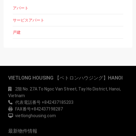
アパート
サービスアパート
戸建
VIETLONG HOUSING 【ベトロンハウジング】HANOI
2階 No. 27A To Ngoc Van Street, Tay Ho District, Hanoi,
Vietnam
代表電話番号 +842437185203
FAX番号+842437198287
vietlonghousing.com
最新物件情報