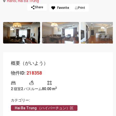
Hanoi
,
Hai Ba Trung
Share
Favorite
Print
概要（がいよう）
物件ID:
218358
2
2 寝室
2 バスルーム
80.00 m
カテゴリー:
Hai Ba Trung （ハイバーチュン）区