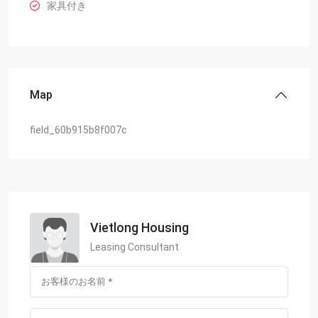
家具付き
Map
field_60b915b8f007c
Vietlong Housing
Leasing Consultant