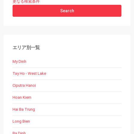
更なる検索条件
Search
エリア別一覧
My Dinh
Tay Ho - West Lake
Ciputra Hanoi
Hoan Kiem
Hai Ba Trung
Long Bien
Ba Dinh