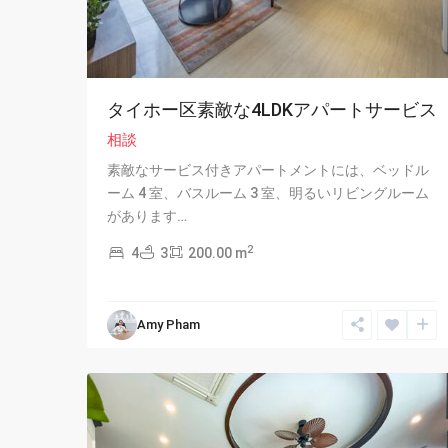
タイホー区素敵な4LDKアパートサービス
相談
素敵なサービス付きアパートメントには、ベッドル
ーム 4 室、バスルーム 3 室、明るいリビングルーム
があります…
Tay
2
4
3
200.00 m
Ho
-
West
Amy Pham
Lake
,
14
Hanoi