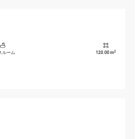
（ロイヤルシティー）
Sun Grand City （サングラン
Residence
ビンホームズガーデニア）
Indochina Plaza（インドチャ
ホームズ スカイレイク)
Discovery Complex （デ
2
バスルーム
120.00 m