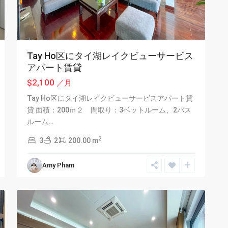
Tay Ho区にタイ湖レイクビューサービス
アパート賃貸
$2,100
／月
Tay Ho区にタイ湖レイクビューサービスアパート賃
貸 面積：200ｍ２ 間取り：3ベットルーム、2バス
Tay
ルーム…
Ho
2
3
2
200.00 m
-
West
Amy Pham
Lake
,
14
Hanoi