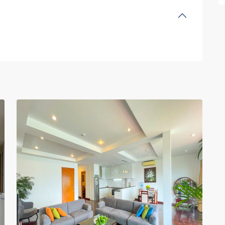
Tay
Ho
-
West
Lake
,
19
Hanoi