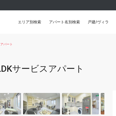
エリア別検索
アパート名別検索
戸建/ヴィラ
ビスアパート
（ビンホームズ メトロポリス）
Lancaster Hanoi（ランカスター
uの2LDKサービスアパート
ンドシティー）Thuy Khue
D’Le Roi Soleil（ド・ル・ロ
ルデンウエストレイク）
Pacific Place （パシフィック
コンタワー）
Hoang Thanh Tower （ホア
（タイムズシティー パークヒル）
Water Mark （ウォーターマーク