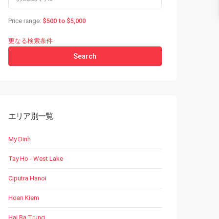
Price range:
$500 to $5,000
更なる検索条件
Search
エリア別一覧
My Dinh
Tay Ho - West Lake
Ciputra Hanoi
Hoan Kiem
Hai Ba Trung