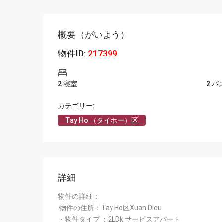
Vinhomes Royal City
Vinhomes Gardenia（
概要（がいよう）
Vinhomes Skylake (ビン
物件ID:
217399
2 寝室
2 
カテゴリー:
Tay Ho （タイホー）区
詳細
物件の詳細：
.物件の住所：Tay Ho区Xuan Dieu
・物件タイプ ：2LDk サービスアパート