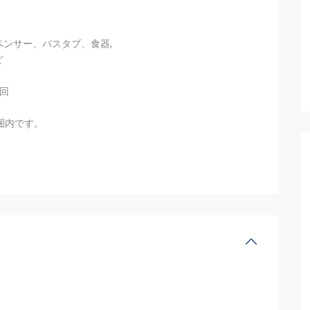
ンサー、バスタブ、食器,
ど
回
圏内です。
。