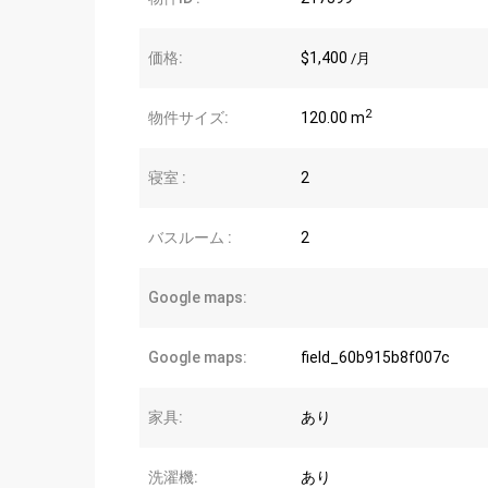
価格:
$1,400
/月
2
物件サイズ:
120.00 m
寝室 :
2
バスルーム :
2
Google maps:
Google maps:
field_60b915b8f007c
家具:
あり
洗濯機:
あり