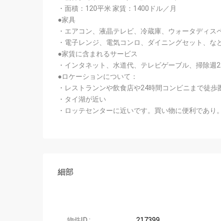
・面積：120平米 家賃：1400ドル／月
●家具
・エアコン、液晶テレビ、冷蔵庫、ウォータディスペ
・電子レンジ、電気コンロ、ダイニングセット、な
●家賃に含まれるサービス
・インタネット、水道代、テレビゲーブル、掃除週2
●ロケーションについて：
・レストランンや飲食店や24時間コンビニまで徒歩
・タイ湖が近い
・ロッテセンターに近いです。買い物に便利であり
細部
物件ID :
217399