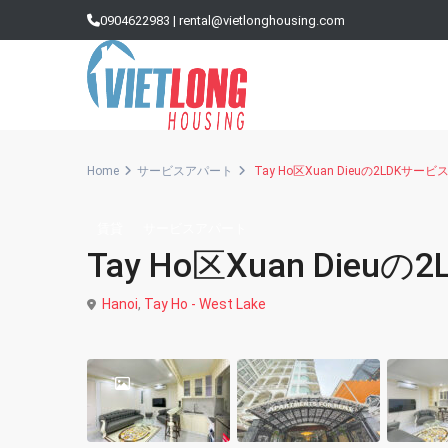
0904622983
|
rental@vietlonghousing.com
Home
サービスアパート
Tay Ho区Xuan Dieuの2LDKサー
賃貸
サービスアパート
Vinhomes Metropolis
Tay Ho区Xuan Die
Sun Grand City （サングラ
Hanoi
,
Tay Ho - West Lake
Golden Westlake（ゴー
Hong Kong Tower（ホン
Times City Park Hill