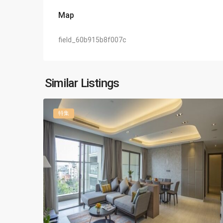
Map
Tay
field_60b915b8f007c
Ho
-
West
Lake
,
Similar Listings
24
Hanoi
特集