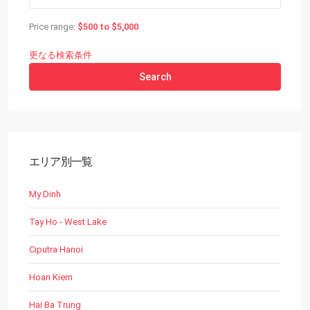
Price range:
$500 to $5,000
更なる検索条件
Search
エリア別一覧
My Dinh
Tay Ho - West Lake
Ciputra Hanoi
Hoan Kiem
Hai Ba Trung