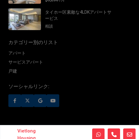
タイホー区素敵な4LDKアパートサ
ービス
相談
カテゴリー別のリスト
アパート
サービスアパート
戸建
ソーシャルリンク:
©2019 VietLong Housing - All Rights Reserved
Vietlong
Housing