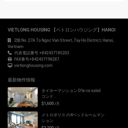
VIETLONG HOUSING 【ベトロンハウジング】HANOI
2階 No. 27A To Ngoc Van Street, Tay Ho District, Hanoi,
Vietnam
代表電話番号 +842437185203
FAX番号+842437198287
vietlonghousing.com
最新物件情報
タイホーマンション D’le roi soleil
コンド...
$1,600
/月
メトロポリス の4ベッドルームマン
ション
$3,200
/月