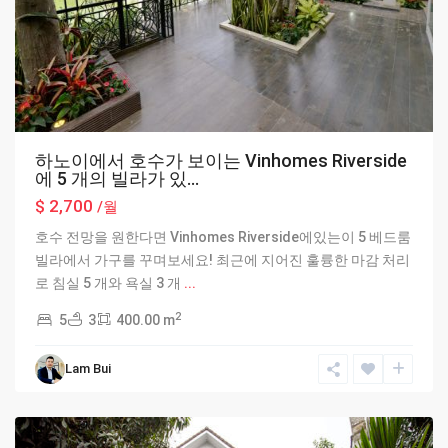
하노이에서 호수가 보이는 Vinhomes Riverside
에 5 개의 빌라가 있...
$ 2,700
/월
호수 전망을 원한다면 Vinhomes Riverside에있는이 5 베드룸
빌라에서 가구를 꾸며보세요! 최근에 지어진 훌륭한 마감 처리
로 침실 5 개와 욕실 3 개
...
2
5
3
400.00 m
Lam Bui
Hanoi