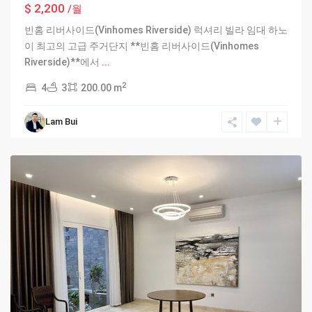
$ 2,200
/월
빈홈 리버사이드(Vinhomes Riverside) 럭셔리 빌라 임대 하노
이 최고의 고급 주거단지 **빈홈 리버사이드(Vinhomes
Riverside)**에서
...
2
4
3
200.00 m
Ciputra
Lam Bui
Hanoi
,
Hanoi