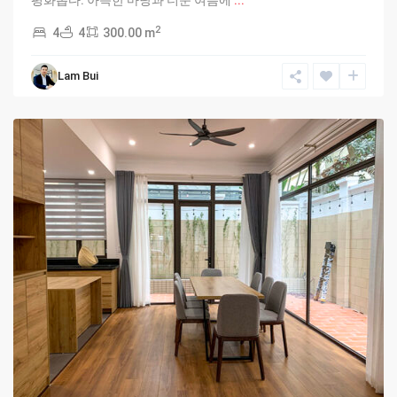
평화롭다. 아늑한 마당과 더운 여름에
...
2
4
4
300.00 m
Ciputra
Lam Bui
Hanoi
,
Hanoi