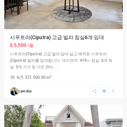
시푸트라(Ciputra) 고급 빌라 침실6개 임대
$ 5,500
/월
시푸트라(Ciputra) 고급 빌라 임대 넓고 쾌적한 시푸트라
(Ciputra) 빌라를 임대합니다. 대지면적: 419㎡ 침실: 6개 욕
실: 5개 가구 및 가전 완비
...
2
6
5
500.00 m
Ciputra
Lam Bui
Hanoi
,
Hanoi