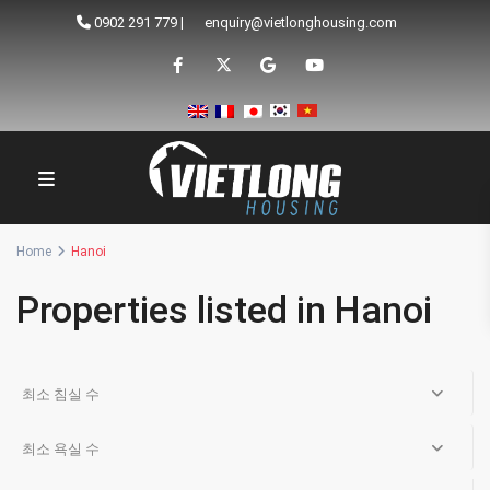
0902 291 779
|
enquiry@vietlonghousing.com
Home
Hanoi
Properties listed in Hanoi
최소 침실 수
최소 욕실 수