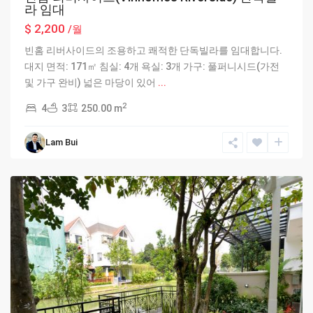
라 임대
$ 2,200
/월
빈홈 리버사이드의 조용하고 쾌적한 단독빌라를 임대합니다.
대지 면적: 171㎡ 침실: 4개 욕실: 3개 가구: 풀퍼니시드(가전
및 가구 완비) 넓은 마당이 있어
...
2
4
3
250.00 m
Lam Bui
Hanoi