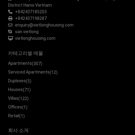
District Hanoi Vietnam
+842437185203
+842437198287
enquiry@vietlonghousing.com
san.vietlong
vietlonghousing.com
카테고리별 매물
Apartments
(307)
Serviced Apartments
(12)
Duplexes
(5)
Houses
(71)
Villas
(122)
Offices
(1)
Retail
(1)
회사 소개