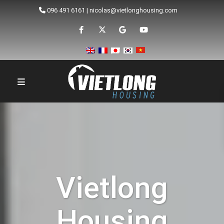
096 491 6161
|
nicolas@vietlonghousing.com
Vietlong
Housing