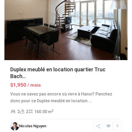
Duplex meublé en location quartier Truc
Bach...
$1,950
/ mois
Vous ne savez pas encore où vivre à Hanoi? Penchez
donc pour ce Duplex meublé en location
...
2
2
2
160.00 m
Hoan
Nicolas Nguyen
Kiem
,