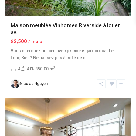
Maison meublée Vinhomes Riverside à louer
av...
$2,500
/ mois
Vous cherchez un bien avec piscine et jardin quartier
Tay
Long Bien? Ne passez pas à côté de c
...
Ho
2
4
4
350.00 m
-
West
Nicolas Nguyen
Lake
,
Hanoi