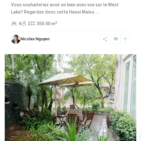
Vous souhaiteriez avoir un bien avec vue sur le West
Lake? Regardez donc cette Hanoi Maiso
...
2
4
2
350.00 m
Long
Nicolas Nguyen
Bien
,
Hanoi