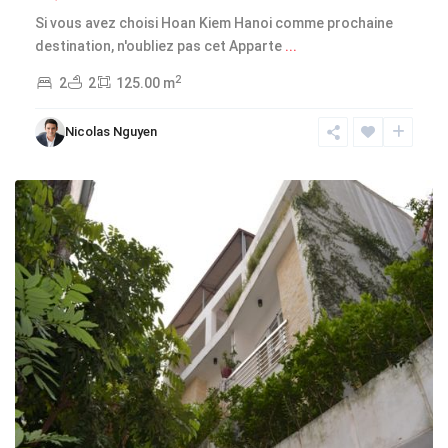
Si vous avez choisi Hoan Kiem Hanoi comme prochaine
Tay
destination, n'oubliez pas cet Apparte
...
Ho
2
2
2
125.00 m
-
West
Nicolas Nguyen
Lake
,
Hanoi