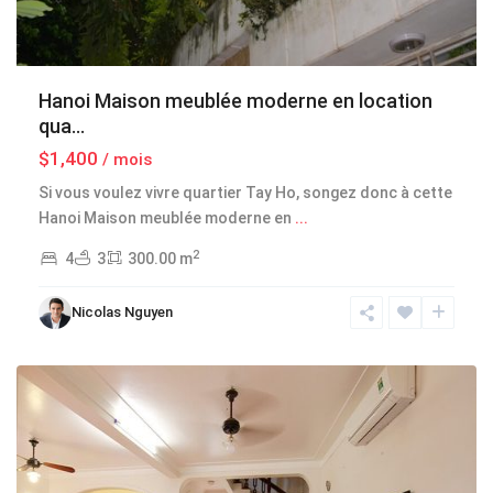
Hanoi Maison meublée moderne en location
qua...
$1,400
/ mois
Si vous voulez vivre quartier Tay Ho, songez donc à cette
Tay
Hanoi Maison meublée moderne en
...
Ho
2
4
3
300.00 m
-
West
Nicolas Nguyen
Lake
,
Hanoi