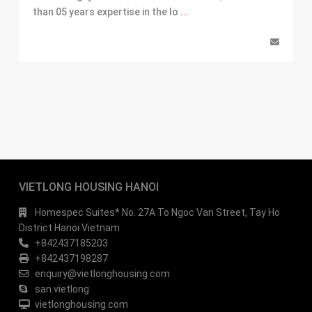
than 05 years expertise in the lo
...
VIETLONG HOUSING HANOI
Homespec Suites* No. 27A To Ngoc Van Street, Tay Ho
District Hanoi Vietnam
+842437185203
+842437198287
enquiry@vietlonghousing.com
san.vietlong
vietlonghousing.com