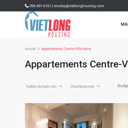
096 491 6161
|
nicolas@vietlonghousing.com
MA
Accueil
Appartements Centre-Ville Hanoi
Appartements Centre-Vi
Hoan
Salles de bain min
Chambres min
Kiem
,
14
Hanoi