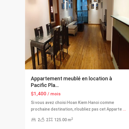
Appartement meublé en location à
Pacific Pla...
$1,400
/ mois
Si vous avez choisi Hoan Kiem Hanoi comme
prochaine destination, n'oubliez pas cet Apparte
...
Hoan
2
2
2
125.00 m
Kiem
,
Hai