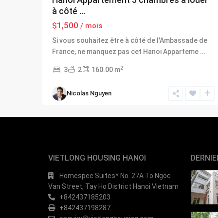
à côté ...
$1,500
/ mois
Si vous souhaitez être à côté de l'Ambassade de
France, ne manquez pas cet Hanoi Apparteme
...
2
3
2
160.00 m
Nicolas Nguyen
VIETLONG HOUSING HANOI
DERNIE
Homespec Suites* No. 27A To Ngoc
Van Street, Tay Ho District Hanoi Vietnam
+842437185203
+842437198287