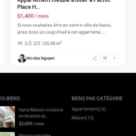
Place H...
$1,400
/ mois
Si vous souhaitez être en centre-ville de Hanoi,
jetez donc un coup d'oeil à cet apparteme
...
2
2
2
125.00 m
Nicolas Nguyen
RS BIENS
BIENS PAR CATÉGORIE
Appartement
(12)
Hanoi Maison moderne
en location av...
Maison
(13)
$2,600
/ mois
Maison meublée