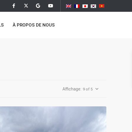
LS
À PROPOS DE NOUS
Hoan
Kiem
,
Hai
Ba
9 of 5
Trung
,
Hanoi