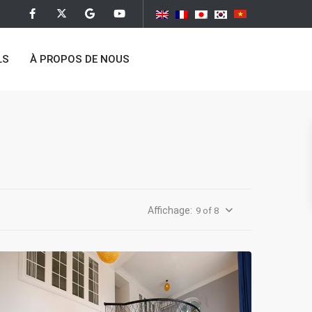
LS
À PROPOS DE NOUS
Long
9 of 8
Bien
,
Hanoi