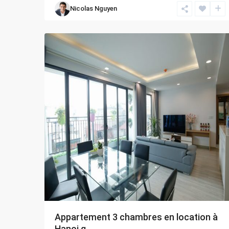
Nicolas Nguyen
Bien
,
12
Hanoi
Appartement 3 chambres en location à
Hanoi q...