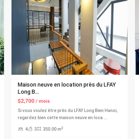
Maison neuve en location près du LFAY
Long B...
$2,700
/ mois
Si vous voulez être près du LFAY Long Bien Hanoi,
regardez bien cette maison neuve en loca
...
2
4
3
350.00 m
Long