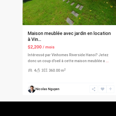
Maison meublée avec jardin en location
à Vin...
$2,200
/ mois
Intéressé par Vinhomes Riverside Hanoi? Jetez
donc un coup d'oeil à cette maison meublée a
...
2
4
3
360.00 m
Nicolas Nguyen