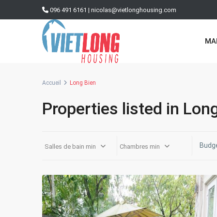
096 491 6161
|
nicolas@vietlonghousing.com
MA
Accueil
Long Bien
Properties listed in Lon
Long
Salles de bain min
Chambres min
Bien
,
22
Hanoi