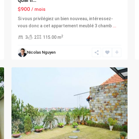
$900
/ mois
Si vous privilégiez un bien nouveau, intéressez-
vous donc a cet appartement meublé 3 chamb
...
2
3
2
115.00 m
Long
Nicolas Nguyen
Bien
,
23
Hanoi