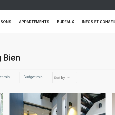
ISONS
APPARTEMENTS
BUREAUX
INFOS ET CONSEI
g Bien
Long
Sort by
Bien
,
18
Hanoi
21