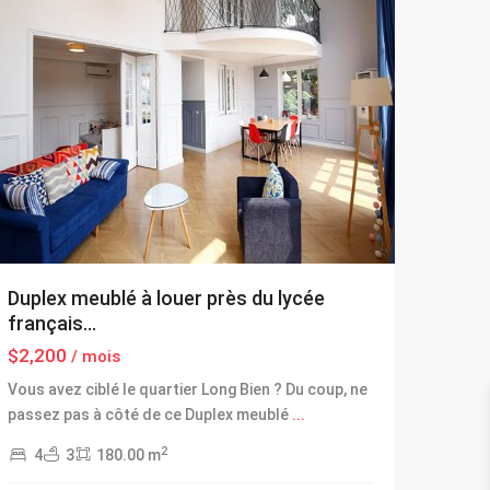
Duplex meublé à louer près du lycée
français...
$2,200
/ mois
Vous avez ciblé le quartier Long Bien ? Du coup, ne
passez pas à côté de ce Duplex meublé
...
2
4
3
180.00 m
Long