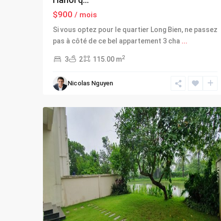
$900
/ mois
Si vous optez pour le quartier Long Bien, ne passez
pas à côté de ce bel appartement 3 cha
...
2
3
2
115.00 m
Long
Nicolas Nguyen
Bien
,
21
Hanoi