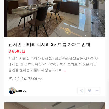
선샤인 시티의 럭셔리 2베드룸 아파트 임대
$ 850
/월
선샤인 시티의 모던한 침실 2개 아파트에서 행복한 시간을 보
내세요. 침실 2개, 욕실 2개, 72평방미터 크기로 더 많은 작업
공간을 원하는 커플이나 싱글에게 매
...
2
2
2
72.00 m
Bac
Tu
Lam Bui
Liem
,
Hanoi