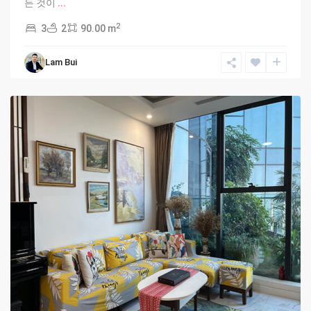
든 것이
...
2
3
2
90.00 m
Bac
Tu
Lam Bui
Liem
,
Hanoi