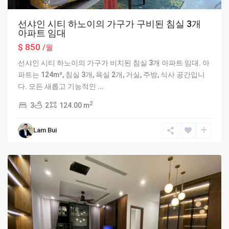
선샤인 시티 하노이의 가구가 구비된 침실 3개
아파트 임대
$ 850
/월
선샤인 시티 하노이의 가구가 비치된 침실 3개 아파트 임대. 아
파트는 124m², 침실 3개, 욕실 2개, 거실, 주방, 식사 공간입니
다. 모든 새롭고 기능적인
...
2
3
2
124.00 m
Bac
Tu
Lam Bui
Liem
,
Hanoi