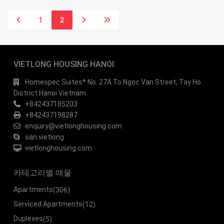
1
2
VIETLONG HOUSING HANOI
Homespec Suites* No. 27A To Ngoc Van Street, Tay Ho
District Hanoi Vietnam
+842437185203
+842437198287
enquiry@vietlonghousing.com
san.vietlong
vietlonghousing.com
카테고리별 매물
Apartments
(306)
Serviced Apartments
(12)
Duplexes
(5)