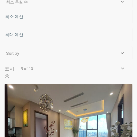
최소 욕실 수
Sort by
Bac
Tu
9 of 13
Liem
,
Hanoi