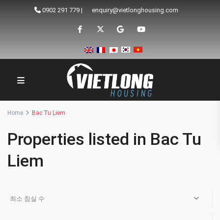
0902 291 779
|
enquiry@vietlonghousing.com
Home
Bac Tu Liem
Properties listed in Bac Tu
Liem
최소 침실 수