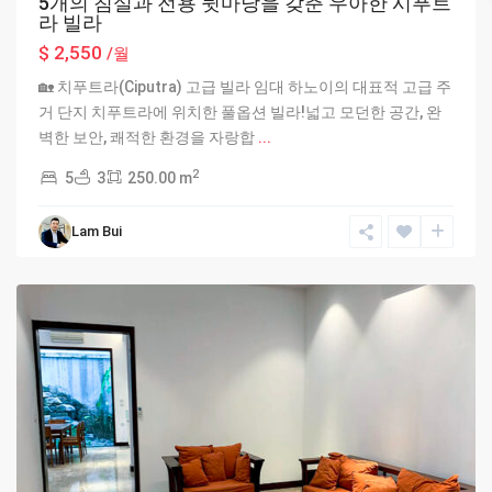
5개의 침실과 전용 뒷마당을 갖춘 우아한 시푸트
라 빌라
$ 2,550
/월
🏡 치푸트라(Ciputra) 고급 빌라 임대 하노이의 대표적 고급 주
거 단지 치푸트라에 위치한 풀옵션 빌라!넓고 모던한 공간, 완
벽한 보안, 쾌적한 환경을 자랑합
...
2
5
3
250.00 m
Ciputra
Lam Bui
Hanoi
,
Hanoi