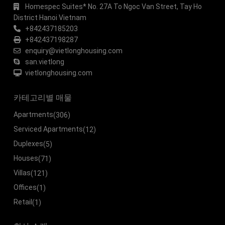
Homespec Suites* No. 27A To Ngoc Van Street, Tay Ho
District Hanoi Vietnam
+842437185203
+842437198287
enquiry@vietlonghousing.com
san.vietlong
vietlonghousing.com
카테고리별 매물
Apartments
(306)
Serviced Apartments
(12)
Duplexes
(5)
Houses
(71)
Villas
(121)
Offices
(1)
Retail
(1)