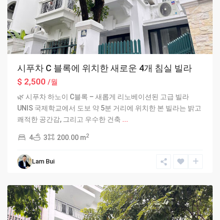
시푸차 C 블록에 위치한 새로운 4개 침실 빌라
$ 2,500
/월
🌿 시푸차 하노이 C블록 – 새롭게 리노베이션된 고급 빌라
UNIS 국제학교에서 도보 약 5분 거리에 위치한 본 빌라는 밝고
쾌적한 공간감, 그리고 우수한 건축
...
2
4
3
200.00 m
Ciputra
Lam Bui
Hanoi
,
Hanoi