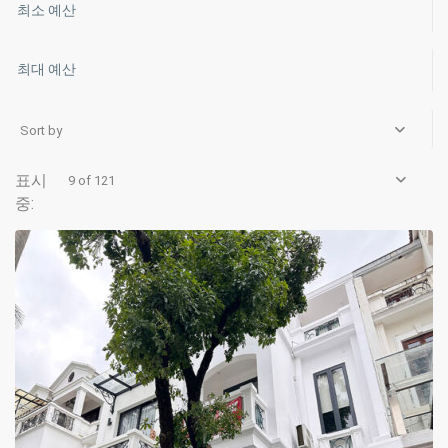
Sort by
Ciputra
9 of 121
Hanoi
,
Hanoi