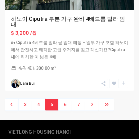
하노이 Ciputra 부분 가구 완비 4베드룸 빌라 임
대
$ 3,200
/월
🏡 Ciputra 4베드룸 빌라 곧 임대 예정 – 일부 가구 포함 하노이
에서 안전하고 쾌적한 고급 주거지를 찾고 계신가요?Ciputra
내에 위치한 이 넓은 4베
...
2
4
4
300.00 m
Lam Bui
3
4
5
6
7
VIETLONG HOUSING HANOI