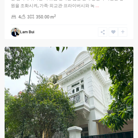
원을 조화시켜, 가족·외교관·프라이버시와 녹
...
2
4
3
350.00 m
Ciputra
Lam Bui
Hanoi
,
Hanoi