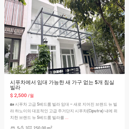
시푸차에서 임대 가능한 새 가구 없는 5개 침실
빌라
$ 2,500
/월
🏡 시푸차 고급 5베드룸 빌라 임대 – 새로 지어진 브랜드 뉴 빌
라 하노이의 대표적인 고급 주거단지 시푸차(Ciputra) 내에 위
치한 브랜드 뉴 5베드룸 빌라를
...
2
5
3
250.00 m