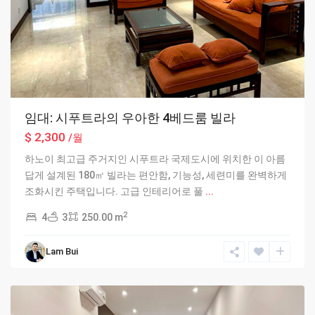
임대: 시푸트라의 우아한 4베드룸 빌라
$ 2,300
/월
하노이 최고급 주거지인 시푸트라 국제도시에 위치한 이 아름
답게 설계된 180㎡ 빌라는 편안함, 기능성, 세련미를 완벽하게
조화시킨 주택입니다. 고급 인테리어로 풀
...
2
4
3
250.00 m
Ciputra
Lam Bui
Hanoi
,
Hanoi