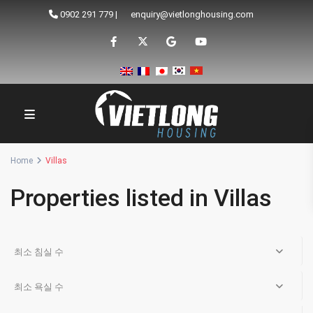
0902 291 779
|
enquiry@vietlonghousing.com
Home
Villas
Properties listed in Villas
최소 침실 수
최소 욕실 수