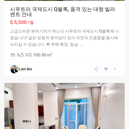
시푸트라 국제도시 Q블록, 품격 있는 대형 빌라
렌트 안내
$ 5,500
/월
고급스러운 분위기의가 하노이 시푸트라 국제도시 Q블록에 나
왔습니다! 넓은 정원과 뒷마당이 있어 자연과 조용함을 동시에
누리실 수 있습니다. 📢 주택 특징: 침실:
...
2
5
5
550.00 m
Ciputra
Lam Bui
Hanoi
,
Hanoi