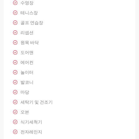
수영장
테니스장
골프 연습장
리셉션
원목 바닥
도어맨
에어컨
놀이터
발코니
마당
세탁기 및 건조기
오븐
식기세척기
전자레인지