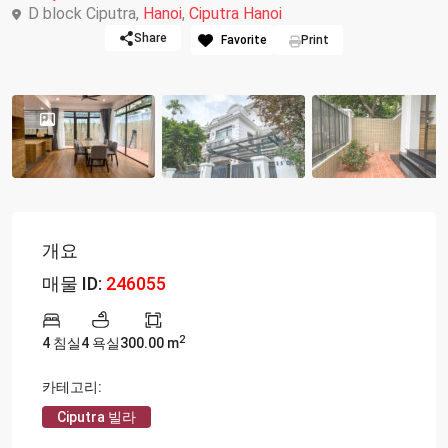
D block Ciputra,
Hanoi
,
Ciputra Hanoi
Share
Favorite
Print
개요
매물 ID:
246055
2
4 침실
4 욕실
300.00 m
카테고리:
Ciputra 빌라