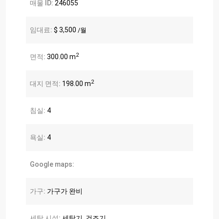
매물 ID:
246055
임대료:
$ 3,500
/월
2
면적:
300.00 m
2
대지 면적:
198.00 m
침실:
4
욕실:
4
Google maps:
가구:
가구가 완비
세탁 시설:
세탁기, 건조기