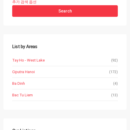
추가 검색 옵션
Search
List by Areas
Tay Ho - West Lake
(92)
Ciputra Hanoi
(172)
Ba Dinh
(4)
Bac Tu Liem
(13)