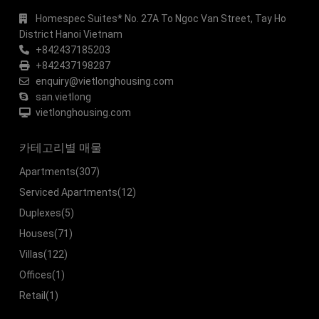
Homespec Suites* No. 27A To Ngoc Van Street, Tay Ho
District Hanoi Vietnam
+842437185203
+842437198287
enquiry@vietlonghousing.com
san.vietlong
vietlonghousing.com
카테고리별 매물
Apartments
(307)
Serviced Apartments
(12)
Duplexes
(5)
Houses
(71)
Villas
(122)
Offices
(1)
Retail
(1)