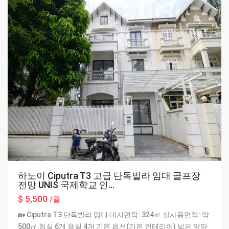
하노이 Ciputra T3 고급 단독빌라 임대 골프장
전망 UNIS 국제학교 인...
$ 5,500
/월
🏡 Ciputra T3 단독빌라 임대 대지면적: 324㎡ 실사용면적: 약
500㎡ 침실 6개 욕실 4개 기본 옵션(기본 인테리어) 넓은 앞마