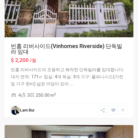
빈홈 리버사이드(Vinhomes Riverside) 단독빌
라 임대
$ 2,200
/월
빈홈 리버사이드의 조용하고 쾌적한 단독빌라를 임대합니다.
대지 면적: 171㎡ 침실: 4개 욕실: 3개 가구: 풀퍼니시드(가전
및 가구 완비) 넓은 마당이 있어
...
2
4
3
250.00 m
Lam Bui