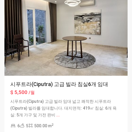
시푸트라(Ciputra) 고급 빌라 침실6개 임대
$ 5,500
/월
시푸트라(Ciputra) 고급 빌라 임대 넓고 쾌적한 시푸트라
(Ciputra) 빌라를 임대합니다. 대지면적: 419㎡ 침실: 6개 욕
실: 5개 가구 및 가전 완비
...
2
6
5
500.00 m