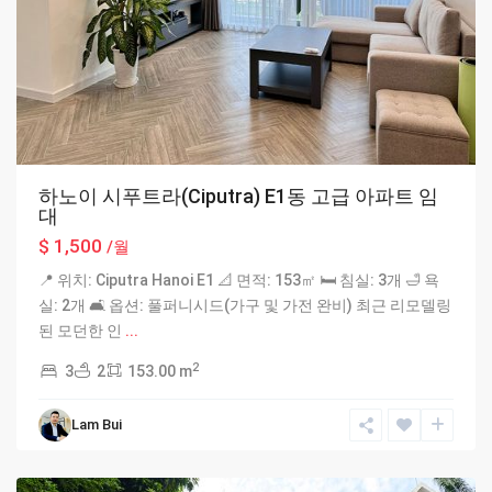
하노이 시푸트라(Ciputra) E1동 고급 아파트 임
대
$ 1,500
/월
📍 위치: Ciputra Hanoi E1 📐 면적: 153㎡ 🛏 침실: 3개 🛁 욕
실: 2개 🛋 옵션: 풀퍼니시드(가구 및 가전 완비) 최근 리모델링
된 모던한 인
...
2
3
2
153.00 m
Lam Bui
Ciputra
Hanoi