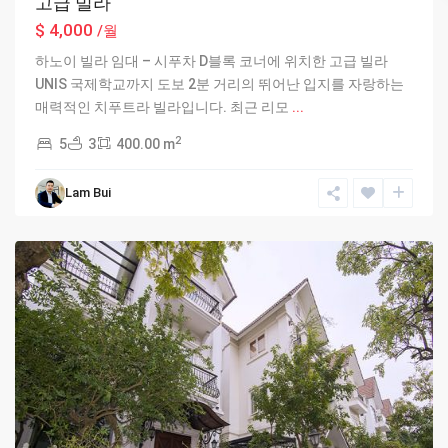
고급 빌라
$ 4,000
/월
하노이 빌라 임대 – 시푸차 D블록 코너에 위치한 고급 빌라
UNIS 국제학교까지 도보 2분 거리의 뛰어난 입지를 자랑하는
매력적인 치푸트라 빌라입니다. 최근 리모
...
2
5
3
400.00 m
Lam Bui
Hanoi