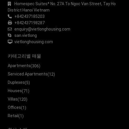
Homespec Suites* No. 27A To Ngoc Van Street, Tay Ho
District Hanoi Vietnam
+842437185203
+842437198287
enquiry@vietlonghousing.com
san.vietlong
vietlonghousing.com
카테고리별 매물
Apartments
(306)
Serviced Apartments
(12)
Duplexes
(5)
Houses
(71)
Villas
(120)
Offices
(1)
Retail
(1)