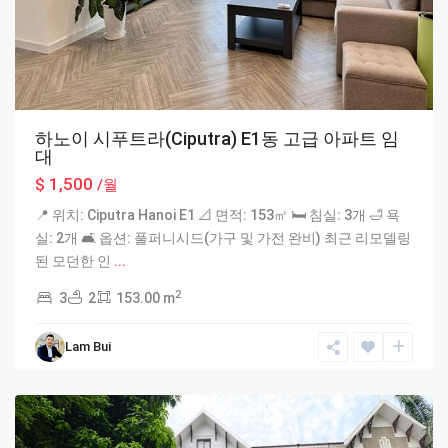
하노이 시푸트라(Ciputra) E1동 고급 아파트 임
대
$ 1,500
/월
📍 위치: Ciputra Hanoi E1 📐 면적: 153㎡ 🛏 침실: 3개 🛁 욕
실: 2개 🛋 옵션: 풀퍼니시드(가구 및 가전 완비) 최근 리모델링
된 모던한 인
...
2
3
2
153.00 m
Lam Bui
Ciputra
Hanoi