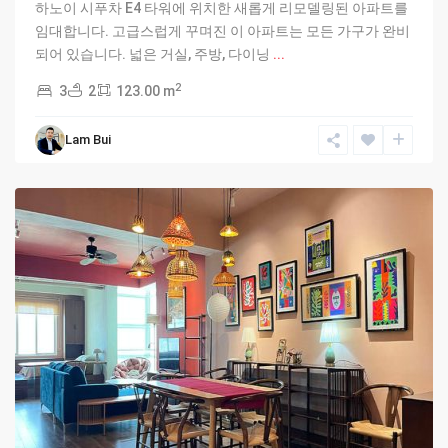
하노이 시푸차 E4 타워에 위치한 새롭게 리모델링된 아파트를
임대합니다. 고급스럽게 꾸며진 이 아파트는 모든 가구가 완비
되어 있습니다. 넓은 거실, 주방, 다이닝
...
2
3
2
123.00 m
Ciputra
Lam Bui
Hanoi
,
Hanoi