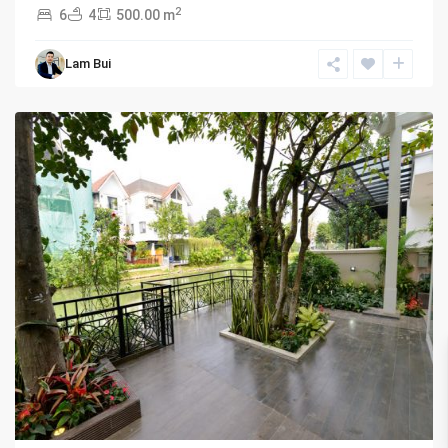
2
6
4
500.00 m
Lam Bui
Hanoi