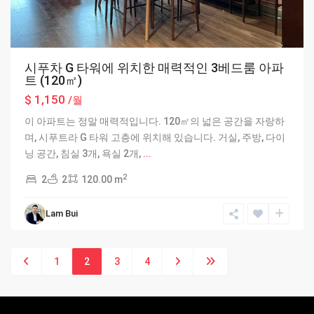
시푸차 G 타워에 위치한 매력적인 3베드룸 아파
트 (120㎡)
$ 1,150
/월
이 아파트는 정말 매력적입니다. 120㎡의 넓은 공간을 자랑하
며, 시푸트라 G 타워 고층에 위치해 있습니다. 거실, 주방, 다이
닝 공간, 침실 3개, 욕실 2개,
...
2
2
2
120.00 m
Lam Bui
1
2
3
4