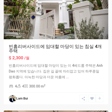
빈홈리버사이드에 임대할 마당이 있는 침실 4개
주택
$ 2,300
/월
빈홈리버사이드에 임대할 마당이 있는 이 4베드룸 주택은 Anh
Dao 지역에 있습니다. 집은 길 끝에 자리잡고 있어 하루종일
평화롭다. 아늑한 마당과 더운 여름에
...
2
4
4
300.00 m
Ciputra
Lam Bui
Hanoi
,
Hanoi