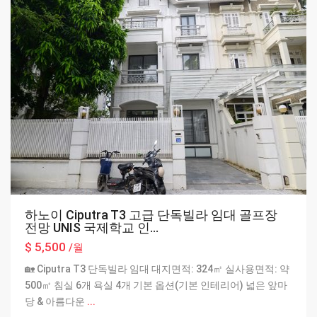
하노이 Ciputra T3 고급 단독빌라 임대 골프장
전망 UNIS 국제학교 인...
$ 5,500
/월
🏡 Ciputra T3 단독빌라 임대 대지면적: 324㎡ 실사용면적: 약
500㎡ 침실 6개 욕실 4개 기본 옵션(기본 인테리어) 넓은 앞마
당 & 아름다운
...