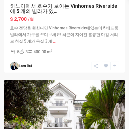
하노이에서 호수가 보이는 Vinhomes Riverside
에 5 개의 빌라가 있...
$ 2,700
/월
호수 전망을 원한다면 Vinhomes Riverside에있는이 5 베드룸
빌라에서 가구를 꾸며보세요! 최근에 지어진 훌륭한 마감 처리
로 침실 5 개와 욕실 3 개
...
2
5
3
400.00 m
Lam Bui
Hanoi