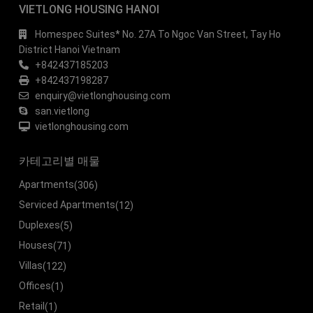
VIETLONG HOUSING HANOI
Homespec Suites* No. 27A To Ngoc Van Street, Tay Ho
District Hanoi Vietnam
+842437185203
+842437198287
enquiry@vietlonghousing.com
san.vietlong
vietlonghousing.com
카테고리별 매물
Apartments
(306)
Serviced Apartments
(12)
Duplexes
(5)
Houses
(71)
Villas
(122)
Offices
(1)
Retail
(1)