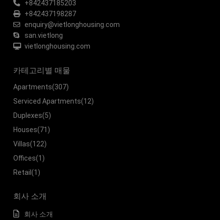
+842437185203
+842437198287
enquiry@vietlonghousing.com
san.vietlong
vietlonghousing.com
카테고리별 매물
Apartments
(307)
Serviced Apartments
(12)
Duplexes
(5)
Houses
(71)
Villas
(122)
Offices
(1)
Retail
(1)
회사 소개
회사 소개