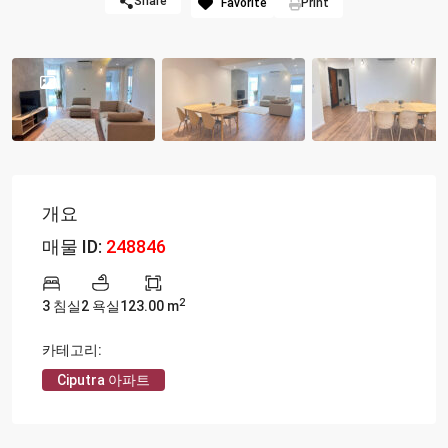
Share
Favorite
Print
개요
매물 ID:
248846
2
3 침실
2 욕실
123.00 m
카테고리:
Ciputra 아파트