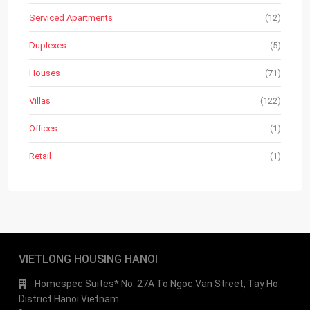
Serviced Apartments
(12)
Duplexes
(5)
Houses
(71)
Villas
(122)
Offices
(1)
Retail
(1)
VIETLONG HOUSING HANOI
Homespec Suites* No. 27A To Ngoc Van Street, Tay Ho
District Hanoi Vietnam