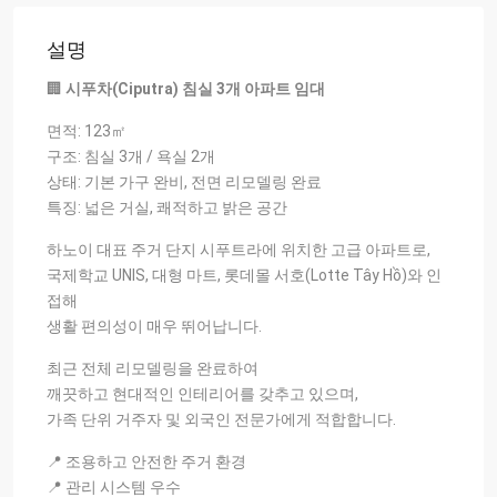
설명
🏢
시푸차(Ciputra) 침실 3개 아파트 임대
면적: 123㎡
구조: 침실 3개 / 욕실 2개
상태: 기본 가구 완비, 전면 리모델링 완료
특징: 넓은 거실, 쾌적하고 밝은 공간
하노이 대표 주거 단지 시푸트라에 위치한 고급 아파트로,
국제학교 UNIS, 대형 마트, 롯데몰 서호(Lotte Tây Hồ)와 인
접해
생활 편의성이 매우 뛰어납니다.
최근 전체 리모델링을 완료하여
깨끗하고 현대적인 인테리어를 갖추고 있으며,
가족 단위 거주자 및 외국인 전문가에게 적합합니다.
📍 조용하고 안전한 주거 환경
📍 관리 시스템 우수