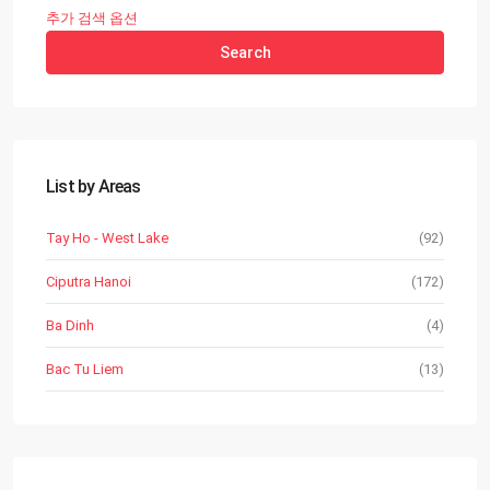
추가 검색 옵션
Search
List by Areas
Tay Ho - West Lake
(92)
Ciputra Hanoi
(172)
Ba Dinh
(4)
Bac Tu Liem
(13)