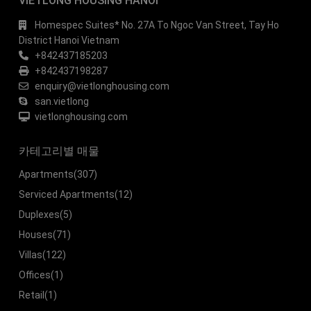
VIETLONG HOUSING HANOI
Homespec Suites* No. 27A To Ngoc Van Street, Tay Ho
District Hanoi Vietnam
+842437185203
+842437198287
enquiry@vietlonghousing.com
san.vietlong
vietlonghousing.com
카테고리별 매물
Apartments
(307)
Serviced Apartments
(12)
Duplexes
(5)
Houses
(71)
Villas
(122)
Offices
(1)
Retail
(1)