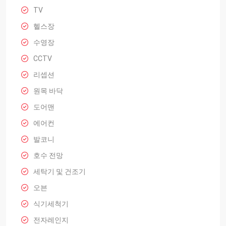
TV
헬스장
수영장
CCTV
리셉션
원목 바닥
도어맨
에어컨
발코니
호수 전망
세탁기 및 건조기
오븐
식기세척기
전자레인지