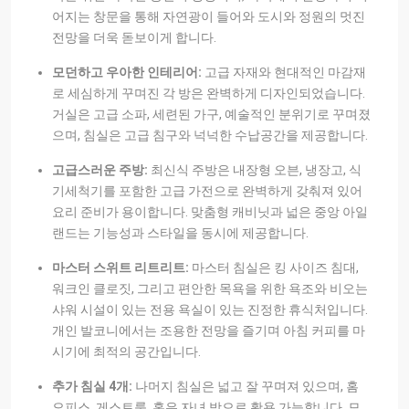
어지는 창문을 통해 자연광이 들어와 도시와 정원의 멋진
전망을 더욱 돋보이게 합니다.
모던하고 우아한 인테리어:
고급 자재와 현대적인 마감재
로 세심하게 꾸며진 각 방은 완벽하게 디자인되었습니다.
거실은 고급 소파, 세련된 가구, 예술적인 분위기로 꾸며졌
으며, 침실은 고급 침구와 넉넉한 수납공간을 제공합니다.
고급스러운 주방:
최신식 주방은 내장형 오븐, 냉장고, 식
기세척기를 포함한 고급 가전으로 완벽하게 갖춰져 있어
요리 준비가 용이합니다. 맞춤형 캐비닛과 넓은 중앙 아일
랜드는 기능성과 스타일을 동시에 제공합니다.
마스터 스위트 리트리트:
마스터 침실은 킹 사이즈 침대,
워크인 클로짓, 그리고 편안한 목욕을 위한 욕조와 비오는
샤워 시설이 있는 전용 욕실이 있는 진정한 휴식처입니다.
개인 발코니에서는 조용한 전망을 즐기며 아침 커피를 마
시기에 최적의 공간입니다.
추가 침실 4개:
나머지 침실은 넓고 잘 꾸며져 있으며, 홈
오피스, 게스트룸, 혹은 자녀 방으로 활용 가능합니다. 모