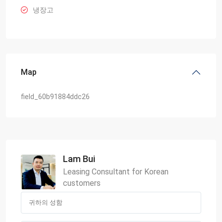
냉장고
Map
field_60b91884ddc26
Lam Bui
Leasing Consultant for Korean
customers