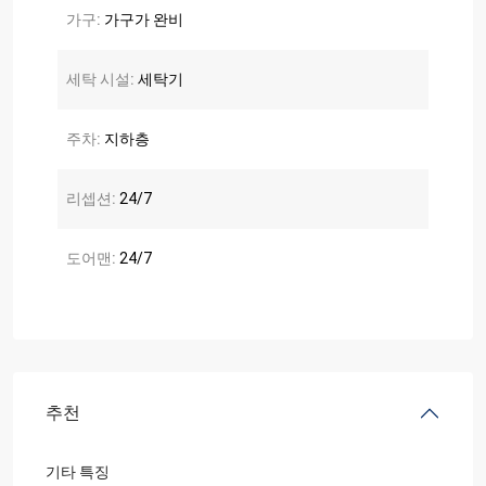
가구:
가구가 완비
세탁 시설:
세탁기
주차:
지하층
리셉션:
24/7
도어맨:
24/7
추천
기타 특징