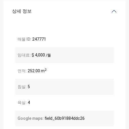
상세 정보
매물 ID:
247771
임대료:
$ 4,000
/월
2
면적:
252.00 m
침실:
5
욕실:
4
Google maps:
field_60b91884ddc26