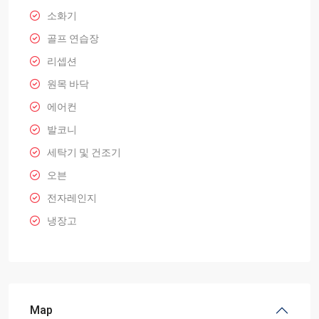
소화기
골프 연습장
리셉션
원목 바닥
에어컨
발코니
세탁기 및 건조기
오븐
전자레인지
냉장고
Map