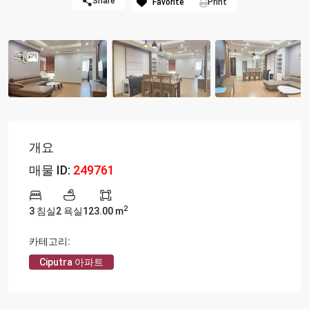
Share
Favorite
Print
개요
매물 ID:
249761
2
3 침실
2 욕실
123.00 m
카테고리:
Ciputra 아파트