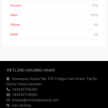
Houses
(71)
Villas
(121)
Offices
(1)
Retail
(1)
VIETLONG HOUSING HANOI
Homespec Suites* No. 27A To Ngoc Van Street, Tay Ho
District Hanoi Vietnam
+842437185203
+842437198287
enquiry@vietlonghousing.com
san.vietlong