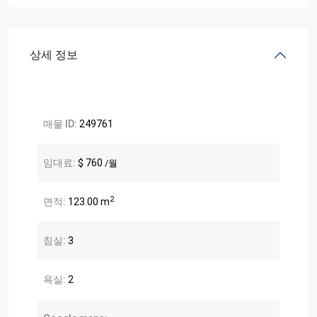
상세 정보
매물 ID:
249761
임대료:
$ 760
/월
2
면적:
123.00 m
침실:
3
욕실:
2