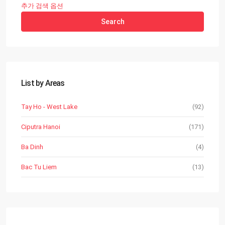
추가 검색 옵션
Search
List by Areas
Tay Ho - West Lake
(92)
Ciputra Hanoi
(171)
Ba Dinh
(4)
Bac Tu Liem
(13)