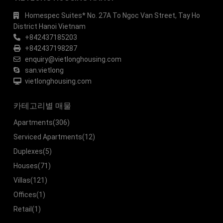
Homespec Suites* No. 27A To Ngoc Van Street, Tay Ho
District Hanoi Vietnam
+842437185203
+842437198287
enquiry@vietlonghousing.com
san.vietlong
vietlonghousing.com
카테고리별 매물
Apartments
(306)
Serviced Apartments
(12)
Duplexes
(5)
Houses
(71)
Villas
(121)
Offices
(1)
Retail
(1)