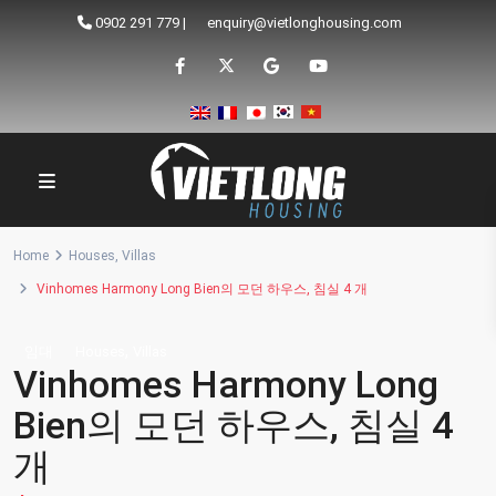
0902 291 779
|
enquiry@vietlonghousing.com
Home
Houses
,
Villas
Vinhomes Harmony Long Bien의 모던 하우스, 침실 4 개
,
임대
Houses
Villas
Vinhomes Harmony Long
Bien의 모던 하우스, 침실 4
개