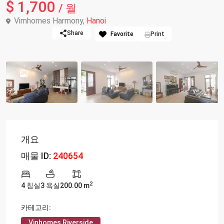
$ 1,700
/ 월
Vimhomes Harmony,
Hanoi
Share
Favorite
Print
개요
매물 ID:
240654
2
4 침실
3 욕실
200.00 m
카테고리:
Vinhomes Riverside