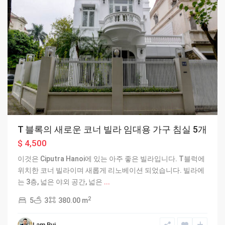
T 블록의 새로운 코너 빌라 임대용 가구 침실 5개
$ 4,500
이것은 Ciputra Hanoi에 있는 아주 좋은 빌라입니다. T블럭에
위치한 코너 빌라이며 새롭게 리노베이션 되었습니다. 빌라에
는 3층, 넓은 야외 공간, 넓은
...
2
5
3
380.00 m
Ciputra
Lam Bui