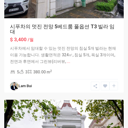
시푸차의 멋진 전망 5베드룸 풀옵션 T3 빌라 임
대
$ 3,400
/월
시푸차에서 임대할 수 있는 멋진 전망의 침실 5개 빌라는 현재
이용 가능합니다. 생활면적은 324㎡, 침실 5개, 욕실 3개이며,
전면과 후면에서 그린뷰(리버뷰,
...
2
5
3
380.00 m
Ciputra
Lam Bui
Hanoi
,
Hanoi