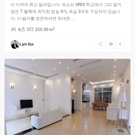
이 지역의 최신 빌라입니다. 숙소는 UNIS 학교에서 그리 멀지
않은 T 블록에 위치한 침실 4개, 욕실 3개로 구성되어 있습니
다. 이 빌라를 방문하려면 최대한
...
2
4
3
250.00 m
Ciputra
Lam Bui
Hanoi
,
Hanoi