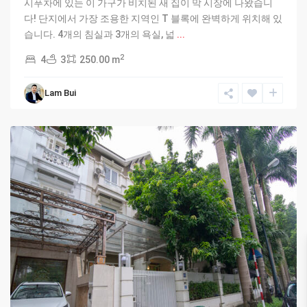
시푸차에 있는 이 가구가 비치된 새 집이 막 시장에 나왔습니
다! 단지에서 가장 조용한 지역인 T 블록에 완벽하게 위치해 있
습니다. 4개의 침실과 3개의 욕실, 넓
...
2
4
3
250.00 m
Ciputra
Lam Bui
Hanoi
,
Hanoi