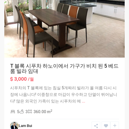
T 블록 시푸차 하노이에서 가구가 비치 된 5 베드
룸 빌라 임대
$ 3,000
/월
시푸차의 T 블록에 있는 침실 5개짜리 빌라가 올 여름 다시 시
장에 나옵니다! 이중창으로 마감이 우수하고 단열이 뛰어납니
다! 많은 외국인 가족이 있는 시푸차의 메
...
2
5
3
360.00 m
Ciputra
Lam Bui
Hanoi
,