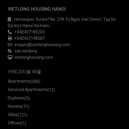
VIETLONG HOUSING HANOI
Homespec Suites* No. 27A To Ngoc Van Street, Tay Ho
District Hanoi Vietnam
+842437185203
+842437198287
enquiry@vietlonghousing.com
san.vietlong
vietlonghousing.com
카테고리별 매물
Apartments
(306)
Serviced Apartments
(12)
Duplexes
(5)
Houses
(71)
Villas
(121)
Offices
(1)