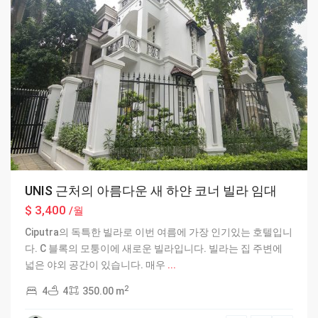
UNIS 근처의 아름다운 새 하얀 코너 빌라 임대
$ 3,400
/월
Ciputra의 독특한 빌라로 이번 여름에 가장 인기있는 호텔입니
다. C 블록의 모퉁이에 새로운 빌라입니다. 빌라는 집 주변에
넓은 야외 공간이 있습니다. 매우
...
2
4
4
350.00 m
Ciputra
Hanoi
,