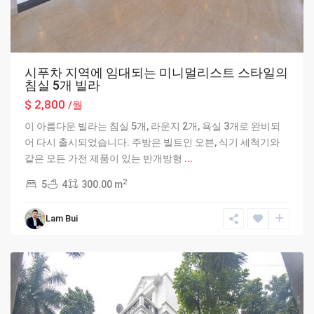
시푸차 지역에 임대되는 미니멀리스트 스타일의
침실 5개 빌라
$ 2,800
/월
이 아름다운 빌라는 침실 5개, 라운지 2개, 욕실 3개로 완비되
어 다시 출시되었습니다. 주방은 빌트인 오븐, 식기 세척기와
같은 모든 가전 제품이 있는 반개방형
...
2
5
4
300.00 m
Ciputra
Lam Bui
Hanoi
,
Hanoi
Rented