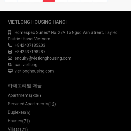
VIETLONG HOUSING HANOI
Homespec Suites* No. 27A To Ngoc Van Street, Tay Ho
District Hanoi Vietnam
+842437185203
+842437198287
enquiry@vietlonghousing.com
san.vietlong
vietlonghousing.com
카테고리별 매물
Apartments
(306)
Serviced Apartments
(12)
Duplexes
(5)
Houses
(71)
Villas
(121)