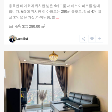
응옥반 타이호에 위치한 넓은 4베드룸 서비스 아파트를 임대
합니다. 6층에 위치한 이 아파트는 280㎡ 규모로, 침실 4개, 욕
실 3개, 넓은 거실, 다이닝룸, 발
...
2
4
3
280.00 m
Lam Bui
Hanoi