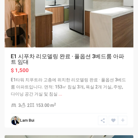
E1 시푸차 리모델링 완료 · 풀옵션 3베드룸 아파
트 임대
$ 1,500
E1타워 치푸트라 고층에 위치한 리모델링 완료 · 풀옵션 3베드
룸 아파트입니다. 면적: 153㎡ 침실 3개, 욕실 2개 거실, 주방,
다이닝 공간 거실 및 침실
...
2
3
2
153.00 m
Lam Bui
Hanoi