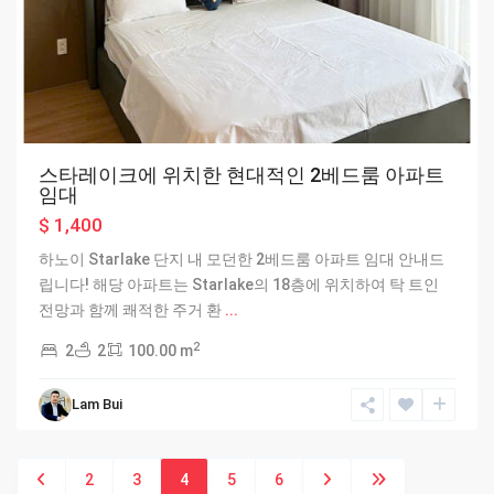
스타레이크에 위치한 현대적인 2베드룸 아파트
임대
$ 1,400
하노이 Starlake 단지 내 모던한 2베드룸 아파트 임대 안내드
립니다! 해당 아파트는 Starlake의 18층에 위치하여 탁 트인
전망과 함께 쾌적한 주거 환
...
2
2
2
100.00 m
Lam Bui
2
3
4
5
6