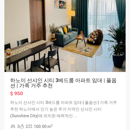
하노이 선샤인 시티 3베드룸 아파트 임대 | 풀옵
션 | 가족 거주 추천
$ 950
하노이 선샤인 시티 3베드룸 아파트 임대 | 풀옵션 | 가족 거주
추천 하노이에서 인기 높은 주거 지역인 선샤인 시티
Tay
(Sunshine City)에 위치한 매력적인
...
Ho
2
3
2
100.00 m
-