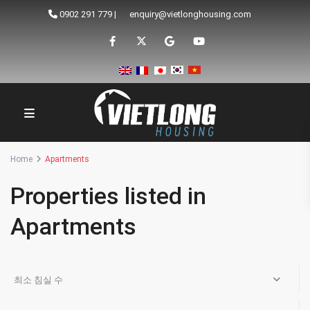
0902 291 779
|
enquiry@vietlonghousing.com
Home
Apartments
Properties listed in
Apartments
최소 침실 수