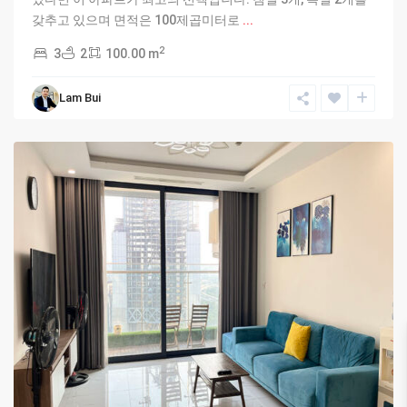
갖추고 있으며 면적은 100제곱미터로
...
2
3
2
100.00 m
Lam Bui
Hanoi