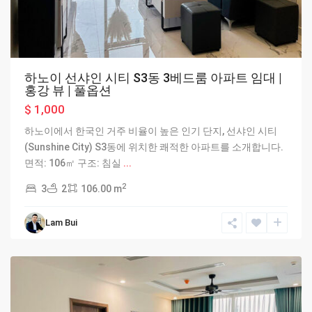
하노이 선샤인 시티 S3동 3베드룸 아파트 임대 |
홍강 뷰 | 풀옵션
$ 1,000
하노이에서 한국인 거주 비율이 높은 인기 단지, 선샤인 시티
(Sunshine City) S3동에 위치한 쾌적한 아파트를 소개합니다.
면적: 106㎡ 구조: 침실
...
2
3
2
106.00 m
Lam Bui
Hanoi