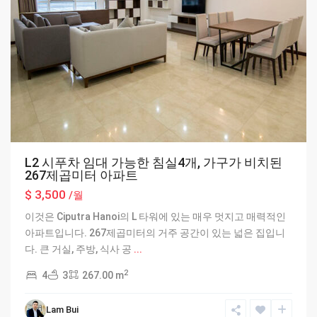
L2 시푸차 임대 가능한 침실4개, 가구가 비치된
267제곱미터 아파트
$ 3,500
/월
이것은 Ciputra Hanoi의 L 타워에 있는 매우 멋지고 매력적인
아파트입니다. 267제곱미터의 거주 공간이 있는 넓은 집입니
Tay
다. 큰 거실, 주방, 식사 공
...
Ho
2
4
3
267.00 m
-
West
Lam Bui
Lake
,