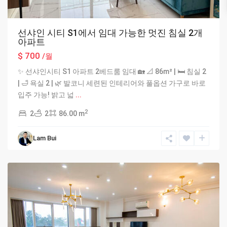
선샤인 시티 S1에서 임대 가능한 멋진 침실 2개
아파트
$ 700
/월
✨ 선샤인시티 S1 아파트 2베드룸 임대 🏡 📐 86m² | 🛏 침실 2
| 🛁 욕실 2 | 🌿 발코니 세련된 인테리어와 풀옵션 가구로 바로
입주 가능! 밝고 넓
...
2
2
2
86.00 m
Lam Bui
Ciputra
Hanoi