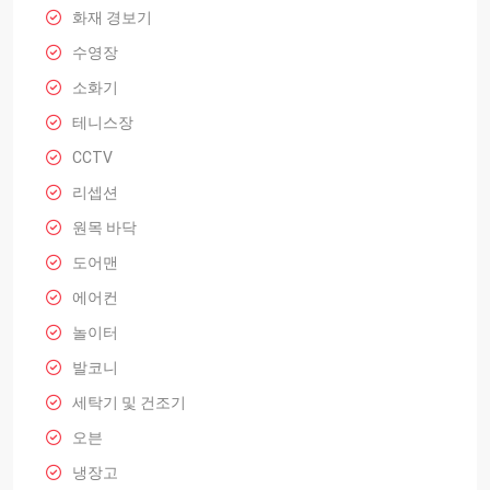
화재 경보기
수영장
소화기
테니스장
CCTV
리셉션
원목 바닥
도어맨
에어컨
놀이터
발코니
세탁기 및 건조기
오븐
냉장고