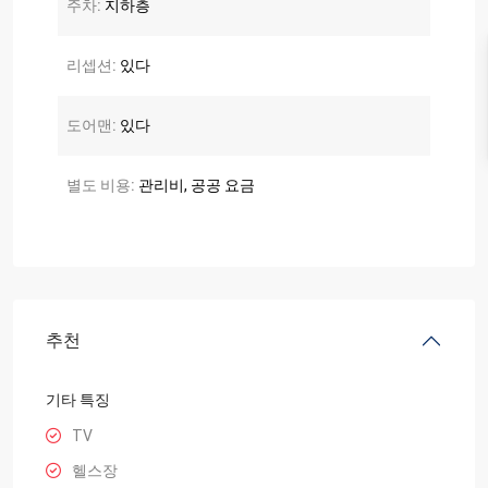
주차:
지하층
리셉션:
있다
도어맨:
있다
별도 비용:
관리비, 공공 요금
추천
기타 특징
TV
헬스장