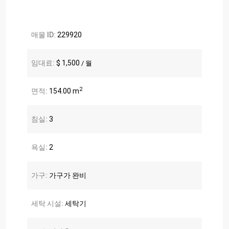
매물 ID:
229920
임대료:
$ 1,500
/ 월
2
면적:
154.00 m
침실:
3
욕실:
2
가구:
가구가 완비
세탁 시설:
세탁기