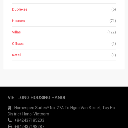
Duplexes
(5)
Houses
(71)
Villas
(122)
Offices
(1)
Retail
(1)
VIETLONG HOUSING HANOI
Homespec Suites* No. 27A To Ngoc Van Street, Tay Ho
District Hanoi Vietnam
+842437185203
+842437198287