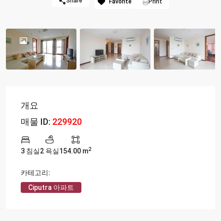
Share
Favorite
Print
개요
매물 ID:
229920
2
3 침실
2 욕실
154.00 m
카테고리:
Ciputra 아파트